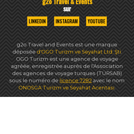
g2o Travel & Events
sur
LINKEDIN
INSTAGRAM
YOUTUBE
g2o Travel and Events est une marque
déposée
d'OGO Turizm ve Seyahat Ltd. Şti
.
OGO Turizm est une agence de voyage
agréée, enregistrée auprès de l'Association
des agences de voyage turques (TÜRSAB)
sous le numéro de
licence 7282
avec le nom
ONOSGA Turizm ve Seyahat Acentası
.
Copyright © 2021, g2o Travel & Events. Tous les sons, images,
informations et documents écrits publiés sur ce site
appartiennent à la marque g2o Travel & Events et sont
protégés par le droit d'auteur. Le contenu de ce site ne peut
être copié, modifié ou publié sur tout autre support sans
autorisation.